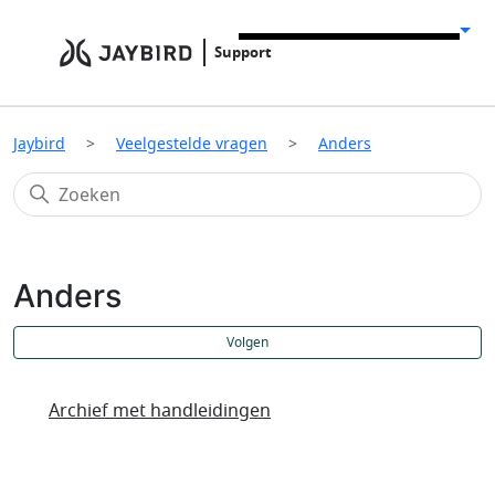
Support
Jaybird
Veelgestelde vragen
Anders
Anders
N
Volgen
Archief met handleidingen