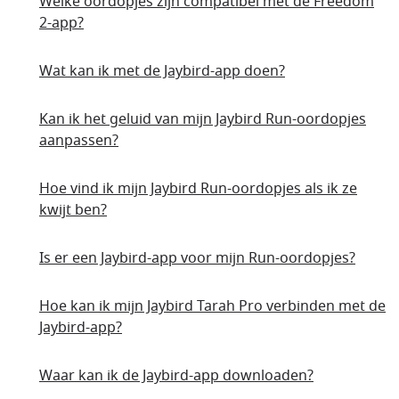
Welke oordopjes zijn compatibel met de Freedom
2-app?
Wat kan ik met de Jaybird-app doen?
Kan ik het geluid van mijn Jaybird Run-oordopjes
aanpassen?
Hoe vind ik mijn Jaybird Run-oordopjes als ik ze
kwijt ben?
Is er een Jaybird-app voor mijn Run-oordopjes?
Hoe kan ik mijn Jaybird Tarah Pro verbinden met de
Jaybird-app?
Waar kan ik de Jaybird-app downloaden?