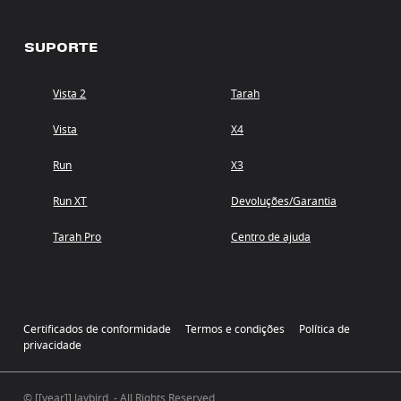
SUPORTE
Vista 2
Tarah
Vista
X4
Run
X3
Run XT
Devoluções/Garantia
Tarah Pro
Centro de ajuda
Certificados de conformidade
Termos e condições
Política de
privacidade
© [[year]] Jaybird. - All Rights Reserved